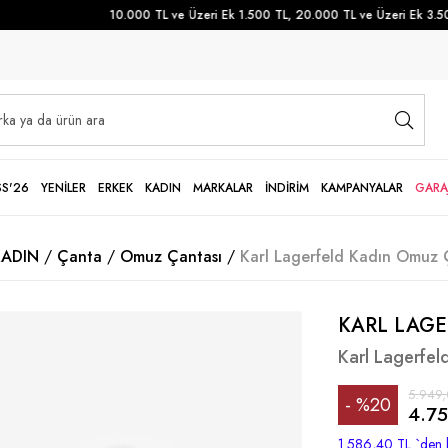
10.000 TL ve Üzeri Ek 1.500 TL, 20.000 TL ve Üzeri Ek 3.500 
SS'26
YENİLER
ERKEK
KADIN
MARKALAR
İNDİRİM
KAMPANYALAR
GARA
KADIN
Çanta
Omuz Çantası
Karl Lagerfeld Kadın Omuz 
KARL LAGE
Karl Lagerfel
5.949,
%
20
4.75
İndirim
1.586,40 TL
`den 