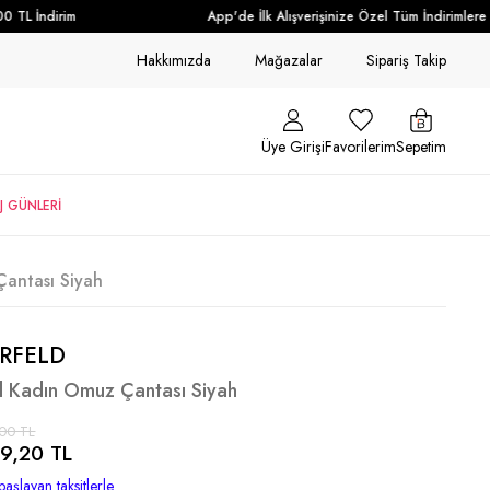
TL İndirim
App'de İlk Alışverişinize Özel Tüm İndirimlere Ek
Hakkımızda
Mağazalar
Sipariş Takip
Üye Girişi
Favorilerim
Sepetim
J GÜNLERİ
Çantası Siyah
RFELD
d Kadın Omuz Çantası Siyah
00 TL
9,20 TL
başlayan taksitlerle