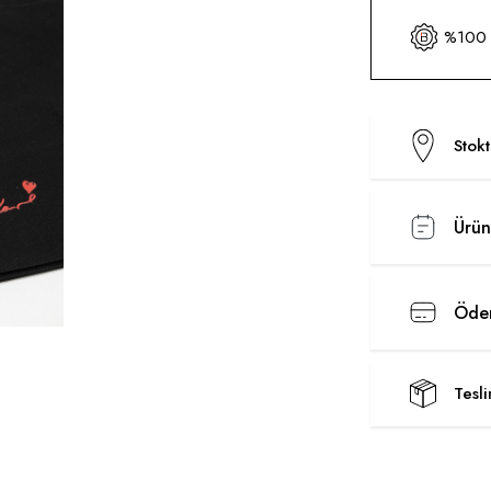
%100 O
Stok
Ürün
Ödem
Tesl