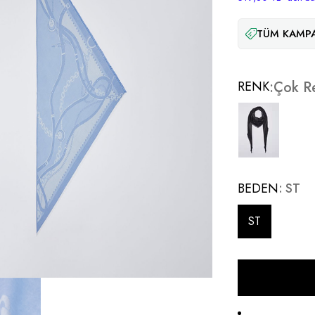
TÜM KAMPA
RENK
Çok Re
BEDEN
ST
ST