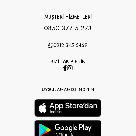
MÜŞTERİ HİZMETLERİ
0850 377 5 273
0212 345 6469
BİZİ TAKİP EDİN
UYGULAMAMIZI İNDİRİN