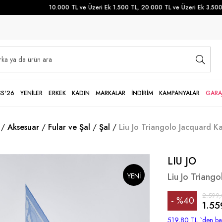
10.000 TL ve Üzeri Ek 1.500 TL, 20.000 TL ve Üzeri Ek 3.500 TL
SS'26
YENİLER
ERKEK
KADIN
MARKALAR
İNDİRİM
KAMPANYALAR
GARA
Aksesuar
Fular ve Şal
Şal
Liu Jo Triangolo Jacquard K
LIU JO
Liu Jo Triang
YENI
2.599,
%
40
SEZON
1.55
İndirim
519,80 TL
`den baş