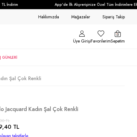
 İndirim
App'de İlk Alışverişinize Özel Tüm İndirimlere Ek +
Hakkımızda
Mağazalar
Sipariş Takip
Üye Girişi
Favorilerim
Sepetim
J GÜNLERİ
adın Şal Çok Renkli
olo Jacquard Kadın Şal Çok Renkli
00 TL
9,40 TL
layan taksitlerle