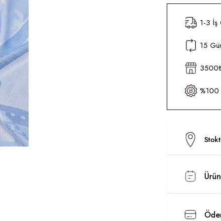
1-3 İş
15 Gün
3500₺ 
%100 O
Stok
Ürün
Ödem