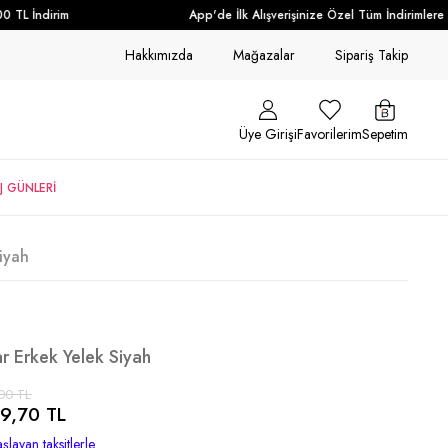
L İndirim
App'de İlk Alışverişinize Özel Tüm İndirimlere Ek
Hakkımızda
Mağazalar
Sipariş Takip
Üye Girişi
Favorilerim
Sepetim
J GÜNLERİ
iyah
r Erkek Yelek Siyah
00 TL
9,70 TL
şlayan taksitlerle