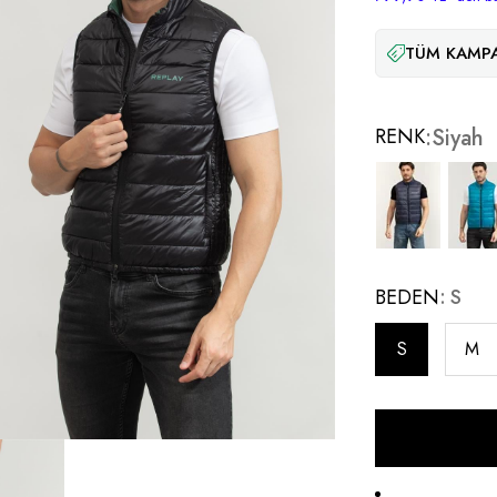
TÜM KAMPA
RENK
Siyah
BEDEN
S
S
M