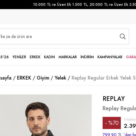
10.000 TL ve Üzeri Ek 1.500 TL, 20.000 TL ve Üzeri Ek 3.500 T
SS'26
YENİLER
ERKEK
KADIN
MARKALAR
İNDİRİM
KAMPANYALAR
GARA
sayfa
ERKEK
Giyim
Yelek
Replay Regular Erkek Yelek S
REPLAY
Replay Regula
7.999,
%
70
2.39
İndirim
799,90 TL
`den ba