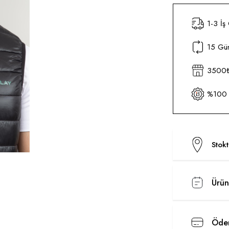
1-3 İş
15 Gün
3500₺ 
%100 O
Stok
Ürün
Ödem