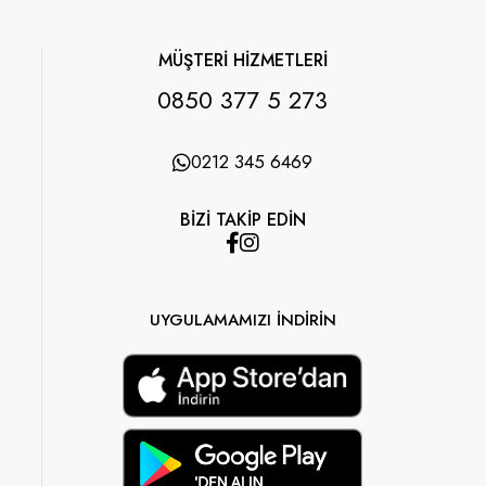
MÜŞTERİ HİZMETLERİ
0850 377 5 273
0212 345 6469
BİZİ TAKİP EDİN
UYGULAMAMIZI İNDİRİN