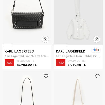
1
KARL LAGERFELD
KARL LAGERFELD
Karl Lagerfeld Ikon/K Soft Shb Studs Kadın Mini Omuz Çantası Siyah
Karl Lagerfeld Ikon Pebble Pin Flap Kadın Mini Omuz Çantası Taba
18.629,00 TL
9.949,00 TL
%20
%20
14.903,20 TL
7.959,20 TL