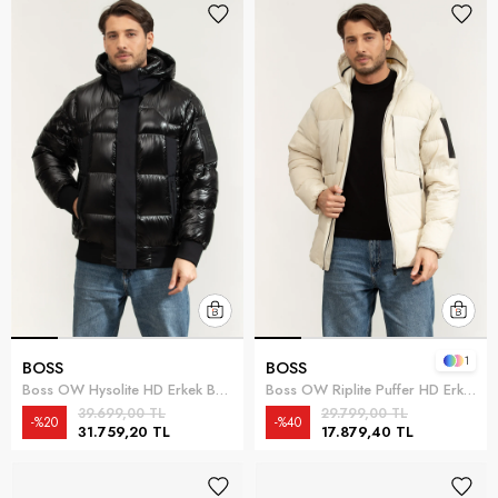
1
BOSS
BOSS
Boss OW Hysolite HD Erkek Bomber Mont Siyah
Boss OW Riplite Puffer HD Erkek Şişme Mont Beyaz
39.699,00 TL
29.799,00 TL
%20
%40
31.759,20 TL
17.879,40 TL