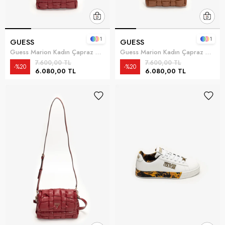
1
1
GUESS
GUESS
Guess Marion Kadın Çapraz Askılı Çanta Kırmızı
Guess Marion Kadın Çapraz Askılı Çanta Kiremit
7.600,00 TL
7.600,00 TL
%20
%20
6.080,00 TL
6.080,00 TL