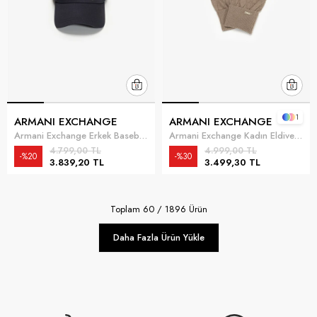
1
ARMANI EXCHANGE
ARMANI EXCHANGE
Armani Exchange Erkek Baseball Şapka Lacivert
Armani Exchange Kadın Eldiven Kahverengi
4.799,00 TL
4.999,00 TL
%20
%30
3.839,20 TL
3.499,30 TL
Toplam
60
/
1896
Ürün
Daha Fazla Ürün Yükle