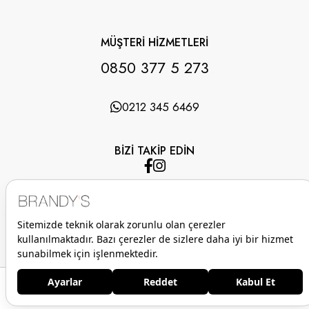
MÜŞTERİ HİZMETLERİ
0850 377 5 273
0212 345 6469
BİZİ TAKİP EDİN
UYGULAMAMIZI İNDİRİN
Anasayfa
Favorilerim
Sepetim
Üye Girişi