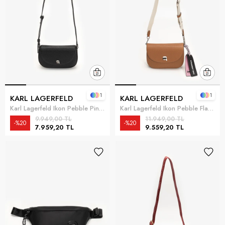
1
1
KARL LAGERFELD
KARL LAGERFELD
Karl Lagerfeld Ikon Pebble Pin Flap Kadın Mini Omuz Çantası Siyah
Karl Lagerfeld Ikon Pebble Flap Kadın Omuz Çantası Taba
9.949,00 TL
11.949,00 TL
%20
%20
7.959,20 TL
9.559,20 TL