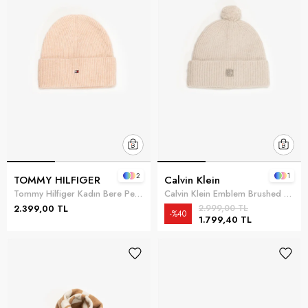
2
1
TOMMY HILFIGER
Calvin Klein
Tommy Hilfiger Kadın Bere Pembe
Calvin Klein Emblem Brushed Pompom Erkek Bere Kahverengi
2.399,00 TL
2.999,00 TL
%40
1.799,40 TL