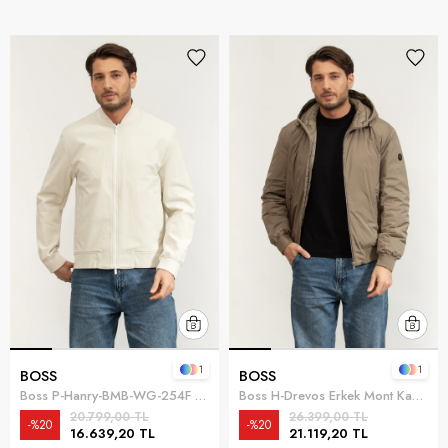
1
1
BOSS
BOSS
Boss P-Hanry-BMB-WG-254F Erkek Mont Beyaz
Boss H-Drevos Erkek Mont Kahverengi
20.799,00 TL
26.399,00 TL
%20
%20
16.639,20 TL
21.119,20 TL