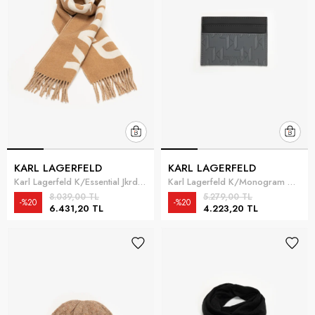
KARL LAGERFELD
KARL LAGERFELD
Karl Lagerfeld K/Essential Jkrd Kadın Atkı Taba
Karl Lagerfeld K/Monogram Weatherproof Erkek Reporter Çanta Çok Renkli
8.039,00 TL
5.279,00 TL
%20
%20
6.431,20 TL
4.223,20 TL