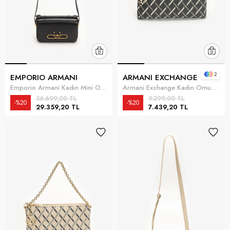
2
EMPORIO ARMANI
ARMANI EXCHANGE
Emporio Armani Kadın Mini Omuz Çantası Siyah
Armani Exchange Kadın Omuz Çantası Çok Renkli
36.699,00 TL
9.299,00 TL
%20
%20
29.359,20 TL
7.439,20 TL