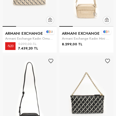
2
1
ARMANI EXCHANGE
ARMANI EXCHANGE
Armani Exchange Kadın Omuz Çantası Kum beji
Armani Exchange Kadın Mini Omuz Çantası Çok Renkli
9.299,00 TL
8.299,00 TL
%20
7.439,20 TL