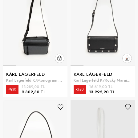
KARL LAGERFELD
KARL LAGERFELD
Karl Lagerfeld K/Monogram Weatherproof Erkek Reporter Çanta Çok Renkli
Karl Lagerfeld K/Rocky Marais Sb Kadın Mini Omuz Çantası Siyah
13.289,00 TL
16.619,00 TL
%30
%20
9.302,30 TL
13.295,20 TL