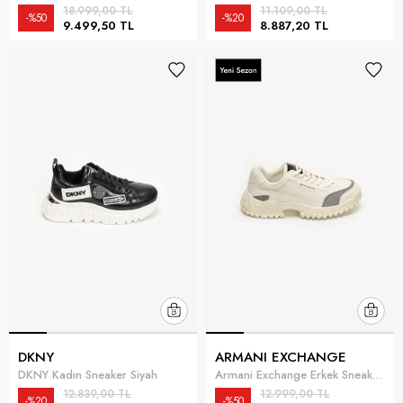
18.999,00 TL
11.109,00 TL
%50
%20
9.499,50 TL
8.887,20 TL
DKNY
ARMANI EXCHANGE
DKNY Kadın Sneaker Siyah
Armani Exchange Erkek Sneaker Beyaz
12.839,00 TL
12.999,00 TL
%20
%50