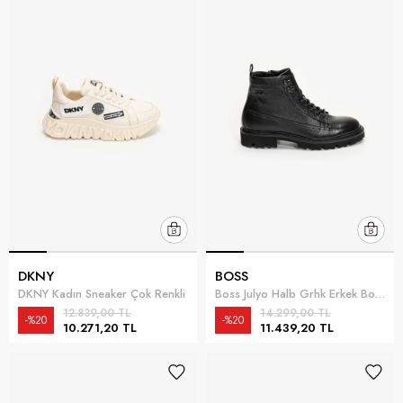
DKNY
BOSS
DKNY Kadın Sneaker Çok Renkli
Boss Julyo Halb Grhk Erkek Bot Siyah
12.839,00 TL
14.299,00 TL
%20
%20
10.271,20 TL
11.439,20 TL