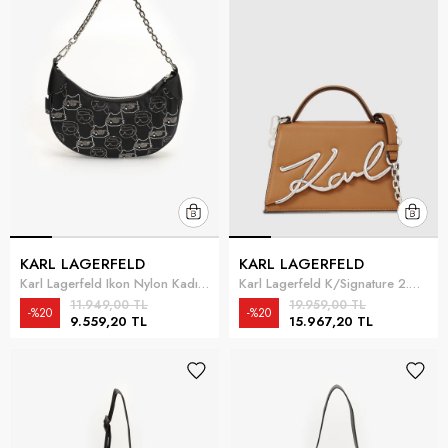
KARL LAGERFELD
KARL LAGERFELD
Karl Lagerfeld Ikon Nylon Kadın Mini Omuz Çantası Çok Renkli
Karl Lagerfeld K/Signature 2.0 Kadın Mini Omuz Çantası Taba
11.949,00 TL
19.959,00 TL
%20
%20
9.559,20 TL
15.967,20 TL