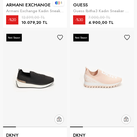
1
ARMANI EXCHANGE
GUESS
Armani Exchange Kadın Sneaker Beyaz
Guess Ibitha3 Kadın Sneaker Kahverengi
12.599,00 TL
7.000,00 TL
%20
%30
10.079,20 TL
4.900,00 TL
DKNY
DKNY