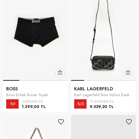
BOSS
KARL LAGERFELD
Boss Erkek Boxer Siyah
Karl Lagerfeld Ikon Nylon Kadın Mini Omuz Çantası Çok Renkli
1.529,00 TL
11.949,00 TL
%9
%20
1.399,00 TL
9.559,20 TL