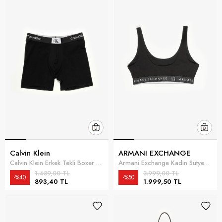
Calvin Klein
ARMANI EXCHANGE
Calvin Klein Erkek Tekli Boxer Siyah
Armani Exchange Kadın Sütyen Siyah
1.489,00 TL
3.999,00 TL
%40
%50
893,40 TL
1.999,50 TL