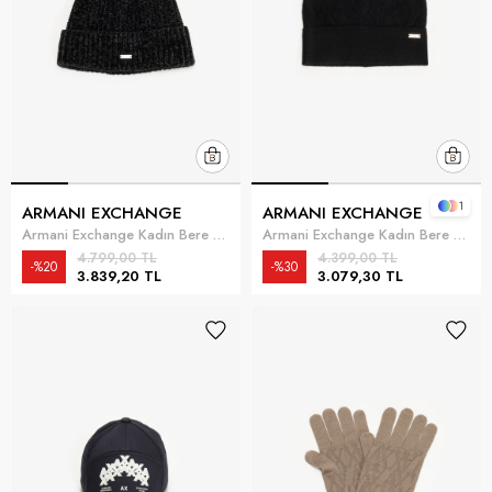
1
ARMANI EXCHANGE
ARMANI EXCHANGE
Armani Exchange Kadın Bere Siyah
Armani Exchange Kadın Bere Siyah
4.799,00 TL
4.399,00 TL
%20
%30
3.839,20 TL
3.079,30 TL