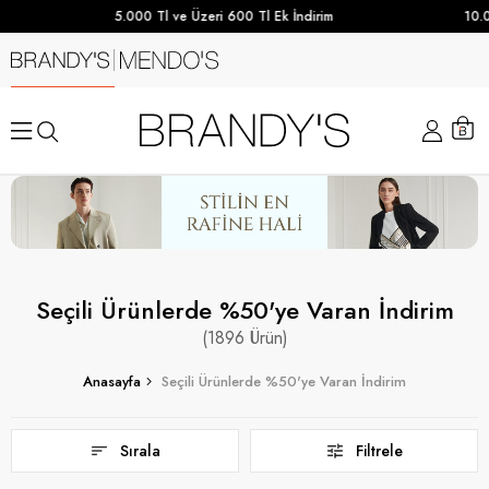
5.000 Tl ve Üzeri 600 Tl Ek İndirim
10.000 TL v
Seçili Ürünlerde %50'ye Varan İndirim
1896
Anasayfa
Seçili Ürünlerde %50'ye Varan İndirim
Sırala
Filtrele