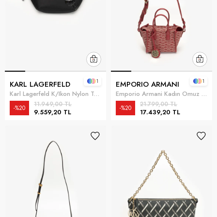
1
1
KARL LAGERFELD
EMPORIO ARMANI
Karl Lagerfeld K/Ikon Nylon Tonal Erkek Bel Çantası Siyah
Emporio Armani Kadın Omuz Çantası Çok Renkli
11.949,00 TL
21.799,00 TL
%20
%20
9.559,20 TL
17.439,20 TL