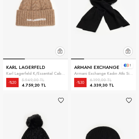
1
KARL LAGERFELD
ARMANI EXCHANGE
Karl Lagerfeld K/Essential Cable Kadın Bere Taba
Armani Exchange Kadın Atkı Siyah
5.949,00 TL
6.199,00 TL
%20
%30
4.759,20 TL
4.339,30 TL