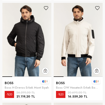
1
1
BOSS
BOSS
Boss H-Drevos Erkek Mont Siyah
Boss OW Hexatech Erkek Bomber Mont Beyaz
26.399,00 TL
20.699,00 TL
%20
%20
21.119,20 TL
16.559,20 TL