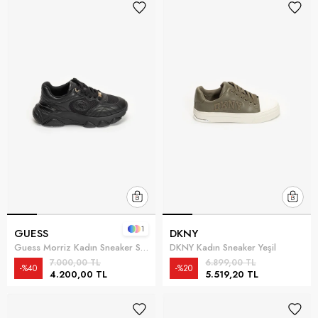
1
GUESS
DKNY
Guess Morriz Kadın Sneaker Siyah
DKNY Kadın Sneaker Yeşil
7.000,00 TL
6.899,00 TL
%40
%20
4.200,00 TL
5.519,20 TL