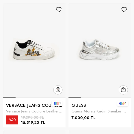
1
1
VERSACE JEANS COUTURE
GUESS
Versace Jeans Couture Leather Baroque Print Erkek Sneaker Beyaz
Guess Morriz Kadın Sneaker Gümüş
19.399,00 TL
7.000,00 TL
%20
15.519,20 TL