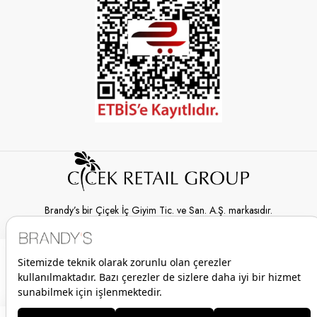
Brandy’s bir Çiçek İç Giyim Tic. ve San. A.Ş. markasıdır.
© 2026 Brandy’s | Her hakkı saklıdır.