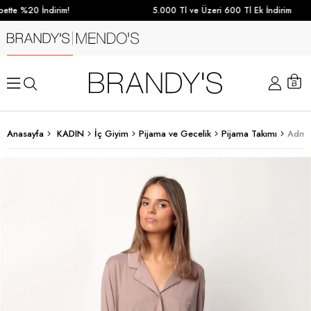
tte %20 İndirim!
5.000 Tl ve Üzeri 600 Tl Ek İndirim
Anasayfa
KADIN
İç Giyim
Pijama ve Gecelik
Pijama Takımı
Admas