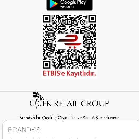
Brandy’s bir Çiçek İç Giyim Tic. ve San. A.Ş. markasıdır.
© 2026 Brandy’s | Her hakkı saklıdır.