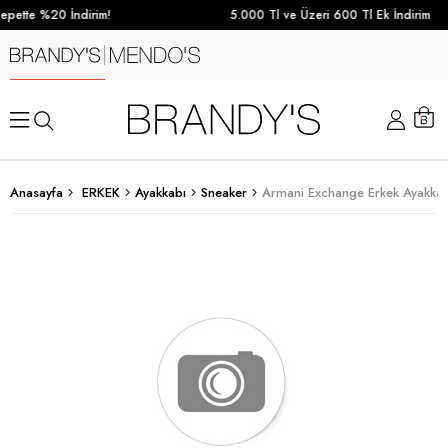
epette %20 İndirim!
5.000 Tl ve Üzeri 600 Tl Ek İndirim
Anasayfa
ERKEK
Ayakkabı
Sneaker
Armani Exchange Erkek Ayakkab