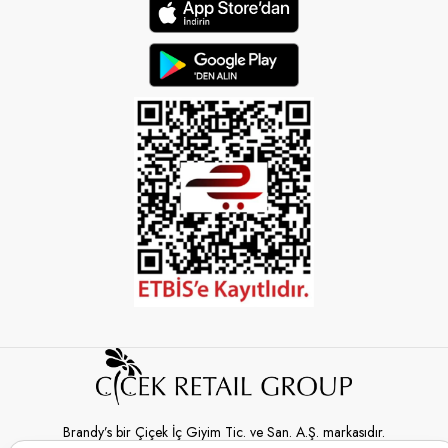
Brandy’s bir Çiçek İç Giyim Tic. ve San. A.Ş. markasıdır.