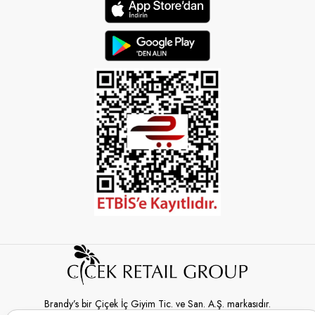
Brandy’s bir Çiçek İç Giyim Tic. ve San. A.Ş. markasıdır.