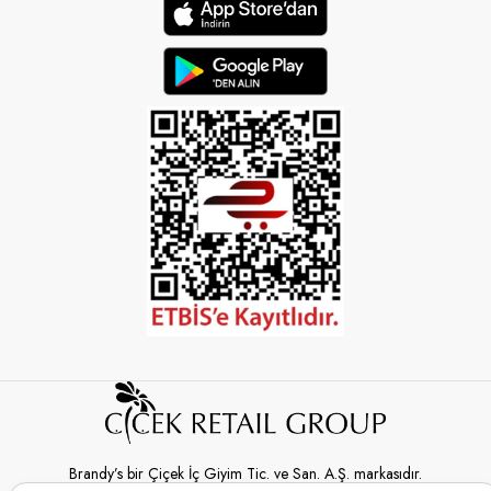
Brandy’s bir Çiçek İç Giyim Tic. ve San. A.Ş. markasıdır.