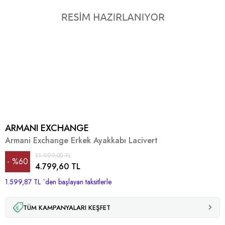
ARMANI EXCHANGE
Armani Exchange Erkek Ayakkabı Lacivert
11.999,00 TL
%
60
4.799,60 TL
1.599,87 TL
İndirim
`den başlayan taksitlerle
TÜM KAMPANYALARI KEŞFET