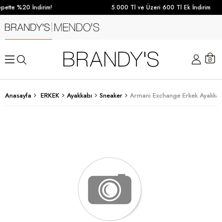
pette %20 İndirim!
5.000 Tl ve Üzeri 600 Tl Ek İndirim
Anasayfa
ERKEK
Ayakkabı
Sneaker
Armani Exchange Erkek Ayakkabı