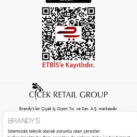
Brandy’s bir Çiçek İç Giyim Tic. ve San. A.Ş. markasıdır.
© 2026 Brandy’s | Her hakkı saklıdır.