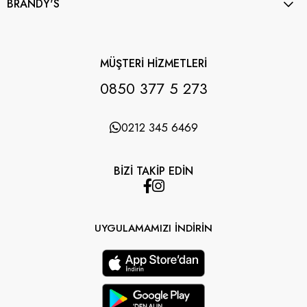
BRANDY'S
MÜŞTERİ HİZMETLERİ
0850 377 5 273
0212 345 6469
BİZİ TAKİP EDİN
UYGULAMAMIZI İNDİRİN