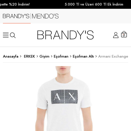
ette %20 İndirim!
5.000 Tl ve Üzeri 600 Tl Ek İndirim
Anasayfa
ERKEK
Giyim
Eşofman
Eşofman Altı
Armani Exchange E