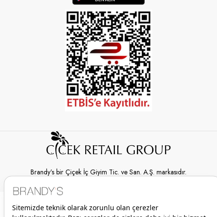
Brandy’s bir Çiçek İç Giyim Tic. ve San. A.Ş. markasıdır.
© 2026 Brandy’s | Her hakkı saklıdır.