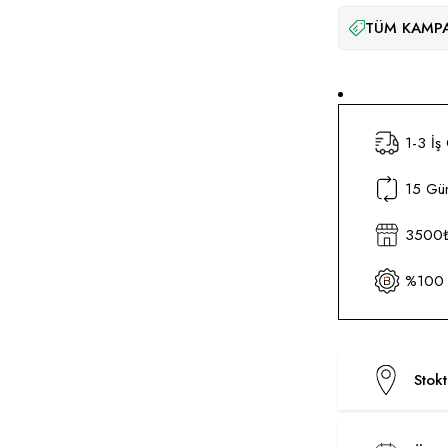
TÜM KAMPA
1-3 İş
15 Gün
3500₺ 
%100 O
Stok