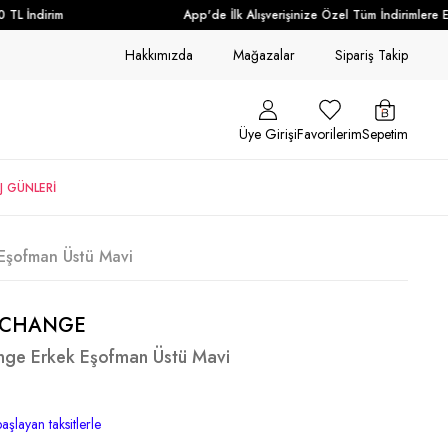
L İndirim
App'de İlk Alışverişinize Özel Tüm İndirimlere Ek
Hakkımızda
Mağazalar
Sipariş Takip
Üye Girişi
Favorilerim
Sepetim
J GÜNLERİ
Eşofman Üstü Mavi
XCHANGE
nge Erkek Eşofman Üstü Mavi
aşlayan taksitlerle