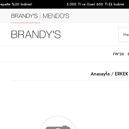
ette %20 İndirim!
5.000 Tl ve Üzeri 600 Tl Ek İndirim
FW'26
Anasayfa
ERKEK