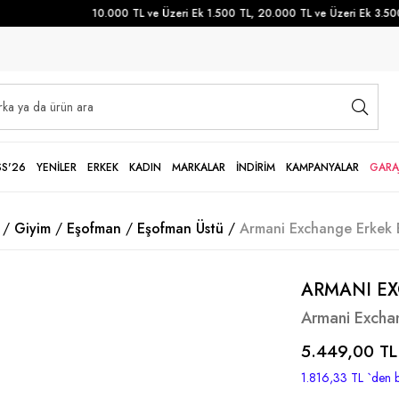
10.000 TL ve Üzeri Ek 1.500 TL, 20.000 TL ve Üzeri Ek 3.500 T
SS'26
YENİLER
ERKEK
KADIN
MARKALAR
İNDİRİM
KAMPANYALAR
GARA
Giyim
Eşofman
Eşofman Üstü
Armani Exchange Erkek 
ARMANI E
Armani Excha
5.449,00 TL
1.816,33 TL
`den b