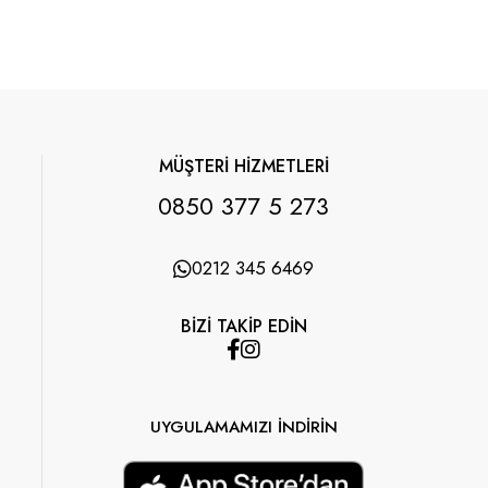
MÜŞTERİ HİZMETLERİ
0850 377 5 273
0212 345 6469
BİZİ TAKİP EDİN
UYGULAMAMIZI İNDİRİN