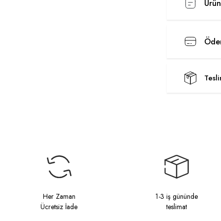
Ürün
Ödem
Tesl
Her Zaman
1-3 iş gününde
Ücretsiz İade
teslimat