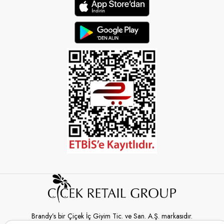
Brandy’s bir Çiçek İç Giyim Tic. ve San. A.Ş. markasıdır.