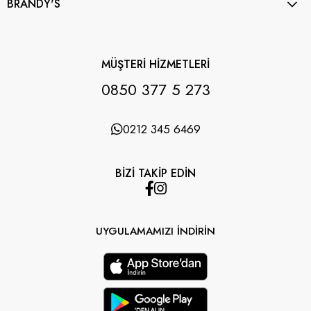
BRANDY'S
MÜŞTERİ HİZMETLERİ
0850 377 5 273
0212 345 6469
BİZİ TAKİP EDİN
UYGULAMAMIZI İNDİRİN