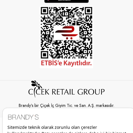
Brandy’s bir Çiçek İç Giyim Tic. ve San. A.Ş. markasıdır.
© 2026 Brandy’s | Her hakkı saklıdır.