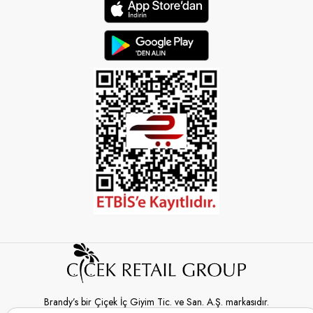
Brandy’s bir Çiçek İç Giyim Tic. ve San. A.Ş. markasıdır.