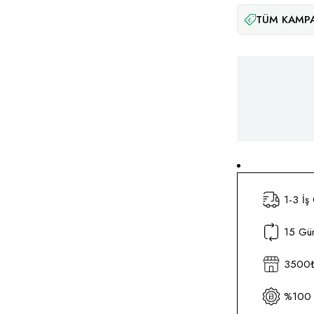
TÜM KAMPA
1-3 İş
15 Gün
3500₺ 
%100 O