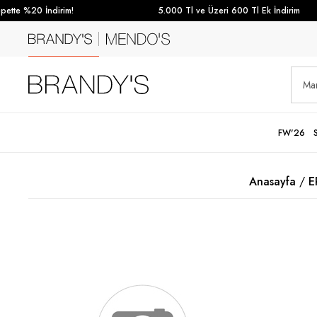
tte %20 İndirim!
5.000 Tl ve Üzeri 600 Tl Ek İndirim
FW'26
Anasayfa
E