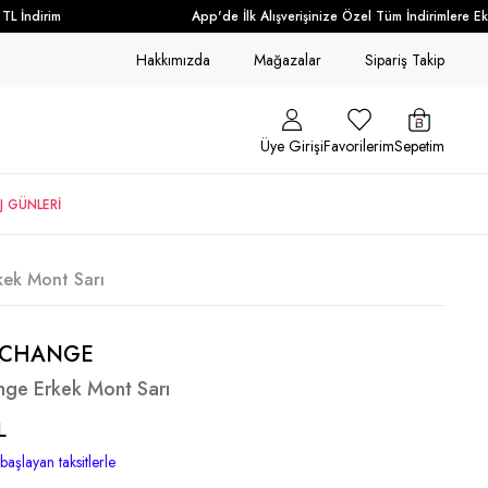
 İndirim
App'de İlk Alışverişinize Özel Tüm İndirimlere Ek +
Hakkımızda
Mağazalar
Sipariş Takip
Üye Girişi
Favorilerim
Sepetim
J GÜNLERİ
kek Mont Sarı
XCHANGE
nge Erkek Mont Sarı
L
başlayan taksitlerle