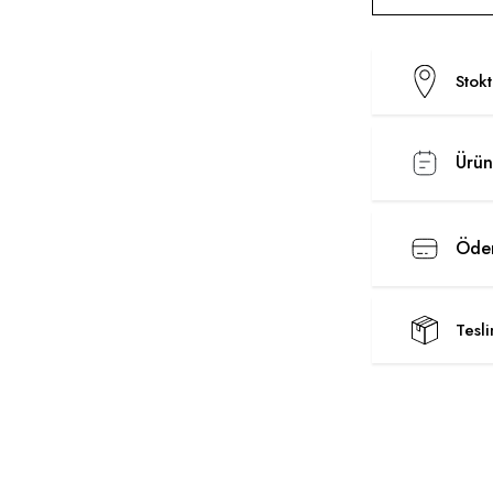
Stok
Ürün
Ödem
Tesl