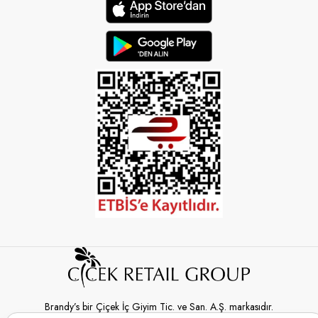
Brandy’s bir Çiçek İç Giyim Tic. ve San. A.Ş. markasıdır.