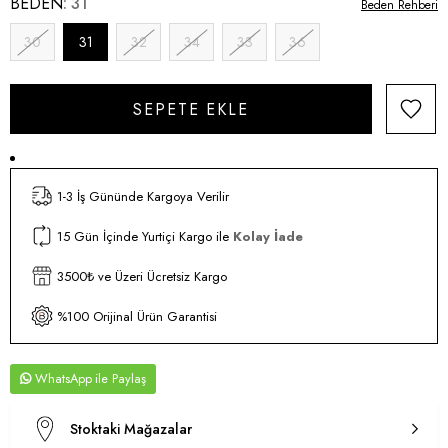
BEDEN
31
Beden Rehberi
30
31
32
34
33
36
1-3 İş Gününde Kargoya Verilir
15 Gün İçinde Yurtiçi Kargo ile
Kolay İade
3500₺ ve Üzeri Ücretsiz Kargo
%100 Orijinal Ürün Garantisi
WhatsApp
Stoktaki Mağazalar