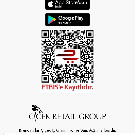
Brandy’s bir Çiçek İç Giyim Tic. ve San. A.Ş. markasıdır.