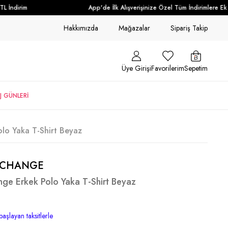
İndirim
App'de İlk Alışverişinize Özel Tüm İndirimlere Ek + 
Hakkımızda
Mağazalar
Sipariş Takip
Üye Girişi
Favorilerim
Sepetim
J GÜNLERİ
lo Yaka T-Shirt Beyaz
XCHANGE
ge Erkek Polo Yaka T-Shirt Beyaz
başlayan taksitlerle