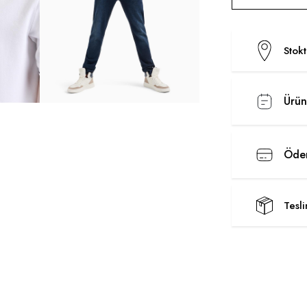
Stok
Ürün
Ödem
Tesl