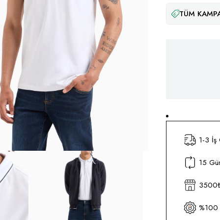
TÜM KAMPA
1-3 İş
15 Gün
3500₺ 
%100 O