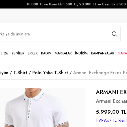
10.000 TL ve Üzeri Ek 1.500 TL, 20.000 TL ve Üzeri Ek 3.500 TL 
SS'26
YENİLER
ERKEK
KADIN
MARKALAR
İNDİRİM
KAMPANYALAR
GARA
iyim
T-Shirt
Polo Yaka T-Shirt
Armani Exchange Erkek Po
ARMANI E
Armani Exchan
5.999,00 TL
1.999,67 TL
`den 