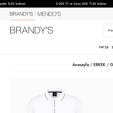
te %20 İndirim!
5.000 Tl ve Üzeri 600 Tl Ek İndirim
FW'26
Anasayfa
ERKEK
G