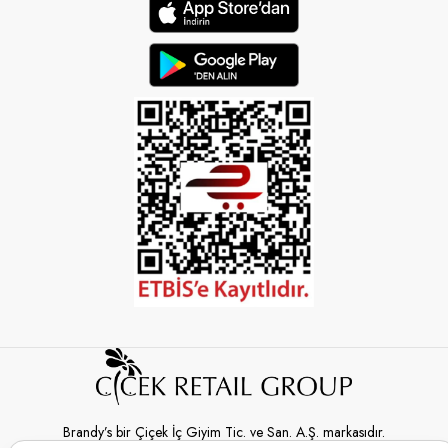
Brandy’s bir Çiçek İç Giyim Tic. ve San. A.Ş. markasıdır.