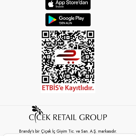
Brandy’s bir Çiçek İç Giyim Tic. ve San. A.Ş. markasıdır.