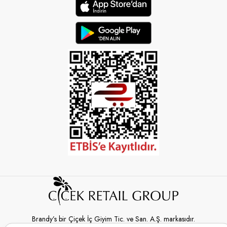
Brandy’s bir Çiçek İç Giyim Tic. ve San. A.Ş. markasıdır.