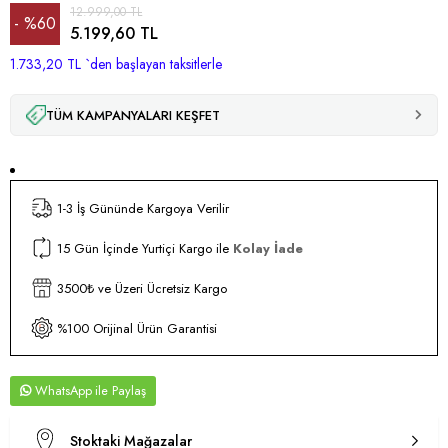
12.999,00 TL
%
60
5.199,60 TL
1.733,20 TL
İndirim
`den başlayan taksitlerle
TÜM KAMPANYALARI KEŞFET
1-3 İş Gününde Kargoya Verilir
15 Gün İçinde Yurtiçi Kargo ile
Kolay İade
3500₺ ve Üzeri Ücretsiz Kargo
%100 Orijinal Ürün Garantisi
WhatsApp
Stoktaki Mağazalar