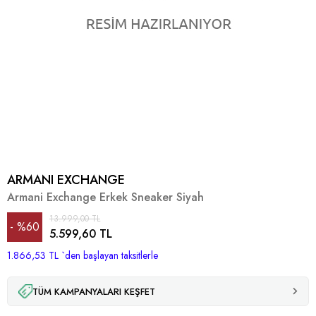
ARMANI EXCHANGE
Armani Exchange Erkek Sneaker Siyah
13.999,00 TL
%
60
5.599,60 TL
1.866,53 TL
İndirim
`den başlayan taksitlerle
TÜM KAMPANYALARI KEŞFET