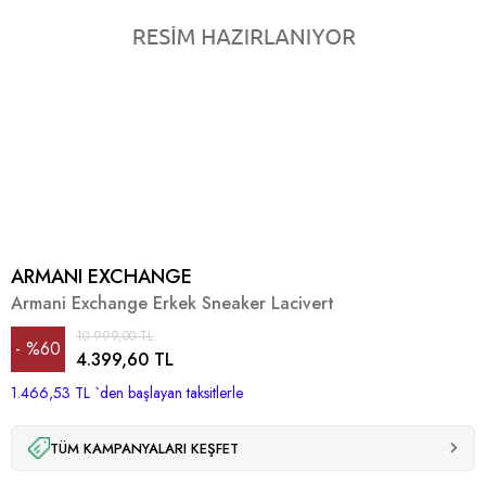
ARMANI EXCHANGE
Armani Exchange Erkek Sneaker Lacivert
10.999,00 TL
%
60
4.399,60 TL
1.466,53 TL
İndirim
`den başlayan taksitlerle
TÜM KAMPANYALARI KEŞFET