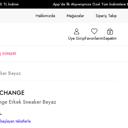
L İndirim
App'de İlk Alışverişinize Özel Tüm İndirimlere Ek
Hakkımızda
Mağazalar
Sipariş Takip
Üye Girişi
Favorilerim
Sepetim
J GÜNLERİ
ker Beyaz
XCHANGE
nge Erkek Sneaker Beyaz
L
başlayan taksitlerle