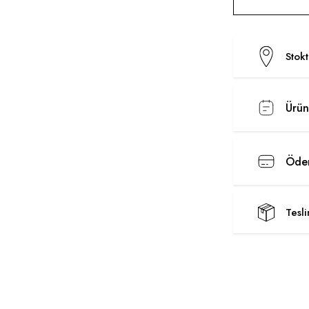
Stok
Ürün
Ödem
Tesl