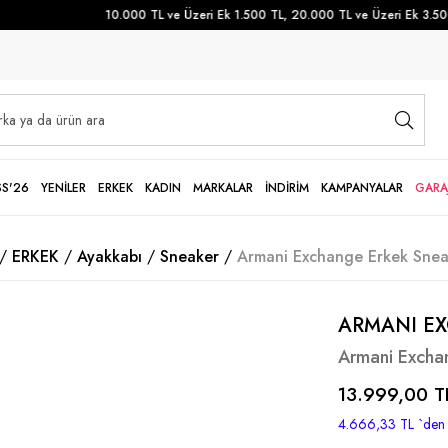
10.000 TL ve Üzeri Ek 1.500 TL, 20.000 TL ve Üzeri Ek 3.500 T
SS'26
YENİLER
ERKEK
KADIN
MARKALAR
İNDİRİM
KAMPANYALAR
GARA
ERKEK
Ayakkabı
Sneaker
Armani Exchange Erkek Snea
ARMANI E
Armani Excha
13.999,00 T
4.666,33 TL
`den 