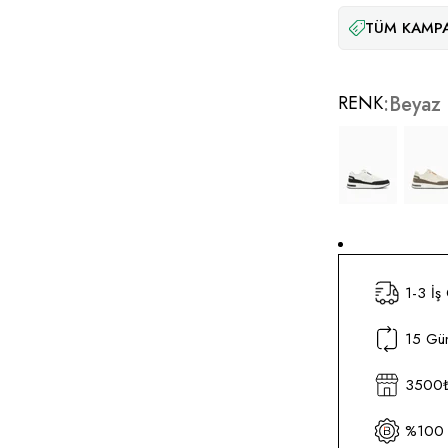
TÜM KAMPA
RENK
Beyaz
1-3 İş
15 Gün
3500₺ 
%100 O