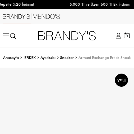
epette %20 İndirim!
5.000 Tl ve Üzeri 600 Tl Ek İndirim
Anasayfa
ERKEK
Ayakkabı
Sneaker
Armani Exchange Erkek Sneaker
YENI
SEZON