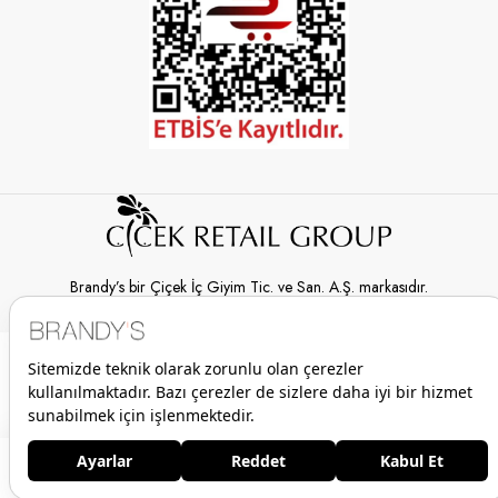
Brandy’s bir Çiçek İç Giyim Tic. ve San. A.Ş. markasıdır.
© 2026 Brandy’s | Her hakkı saklıdır.
13.999,00 TL