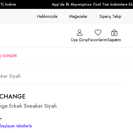
 İndirim
App'de İlk Alışverişinize Özel Tüm İndirimlere Ek +
Hakkımızda
Mağazalar
Sipariş Takip
Üye Girişi
Favorilerim
Sepetim
J GÜNLERİ
ker Siyah
XCHANGE
nge Erkek Sneaker Siyah
L
başlayan taksitlerle