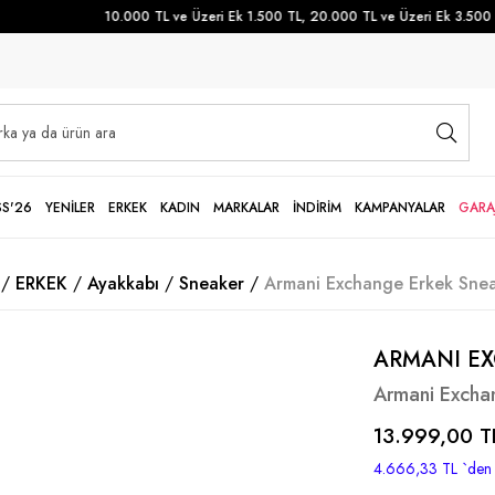
10.000 TL ve Üzeri Ek 1.500 TL, 20.000 TL ve Üzeri Ek 3.500 TL
SS'26
YENİLER
ERKEK
KADIN
MARKALAR
İNDİRİM
KAMPANYALAR
GARA
ERKEK
Ayakkabı
Sneaker
Armani Exchange Erkek Snea
ARMANI E
Armani Excha
13.999,00 T
4.666,33 TL
`den 