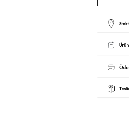
Stok
Ürün
Ödem
Tesl