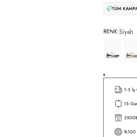
TÜM KAMPA
RENK
Siyah
1-3 İş
15 Gün
3500₺ 
%100 O