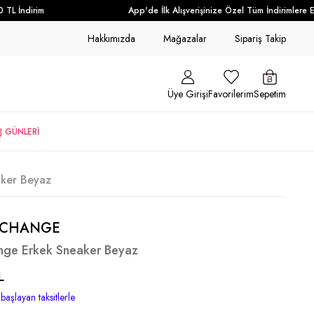
ndirim
App'de İlk Alışverişinize Özel Tüm İndirimlere Ek + 
Hakkımızda
Mağazalar
Sipariş Takip
Üye Girişi
Favorilerim
Sepetim
J GÜNLERİ
ker Beyaz
XCHANGE
nge Erkek Sneaker Beyaz
L
başlayan taksitlerle