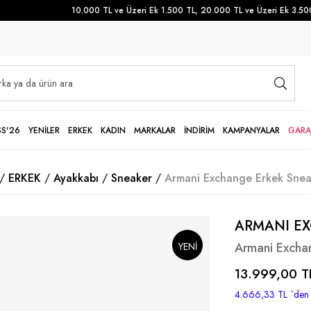
10.000 TL ve Üzeri Ek 1.500 TL, 20.000 TL ve Üzeri Ek 3.500 TL İ
SS'26
YENİLER
ERKEK
KADIN
MARKALAR
İNDİRİM
KAMPANYALAR
GARA
ERKEK
Ayakkabı
Sneaker
Armani Exchange Erkek Snea
ARMANI E
Armani Excha
YENI
13.999,00 T
SEZON
4.666,33 TL
`den 