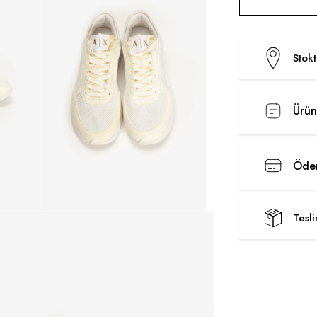
Stok
Ürün
Ödem
Tesl