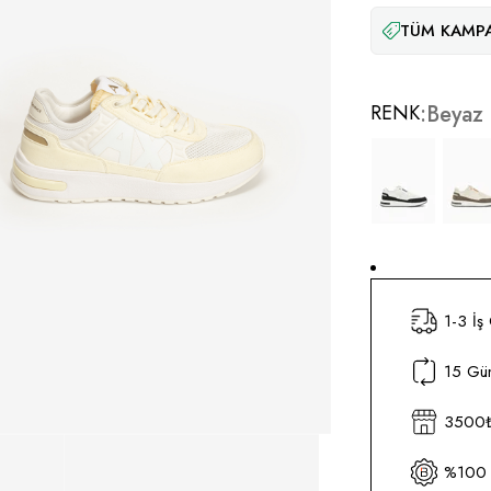
TÜM KAMPA
RENK
Beyaz
1-3 İş
15 Gün
3500₺ 
%100 O