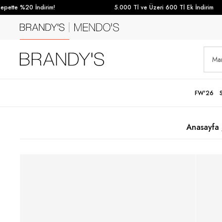
te %20 İndirim!
5.000 Tl ve Üzeri 600 Tl Ek İndirim
FW'26
Anasayfa