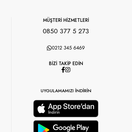
MÜŞTERİ HİZMETLERİ
0850 377 5 273
0212 345 6469
BİZİ TAKİP EDİN
UYGULAMAMIZI İNDİRİN