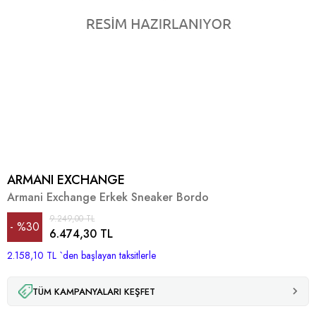
ARMANI EXCHANGE
Armani Exchange Erkek Sneaker Bordo
9.249,00 TL
%
30
6.474,30 TL
2.158,10 TL
İndirim
`den başlayan taksitlerle
TÜM KAMPANYALARI KEŞFET