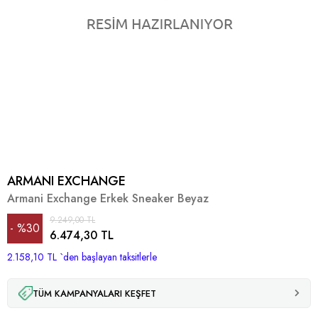
ARMANI EXCHANGE
Armani Exchange Erkek Sneaker Beyaz
9.249,00 TL
%
30
6.474,30 TL
2.158,10 TL
İndirim
`den başlayan taksitlerle
TÜM KAMPANYALARI KEŞFET