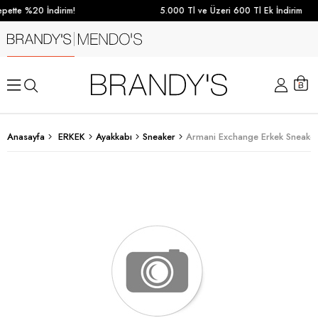
pette %20 İndirim!
5.000 Tl ve Üzeri 600 Tl Ek İndirim
Anasayfa
ERKEK
Ayakkabı
Sneaker
Armani Exchange Erkek Sneaker