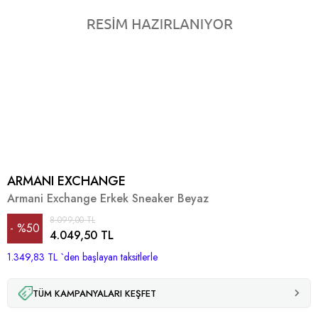
ARMANI EXCHANGE
Armani Exchange Erkek Sneaker Beyaz
8.099,00 TL
%
50
4.049,50 TL
1.349,83 TL
İndirim
`den başlayan taksitlerle
TÜM KAMPANYALARI KEŞFET