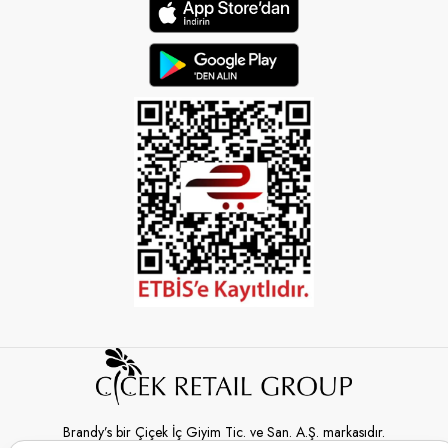
Brandy’s bir Çiçek İç Giyim Tic. ve San. A.Ş. markasıdır.