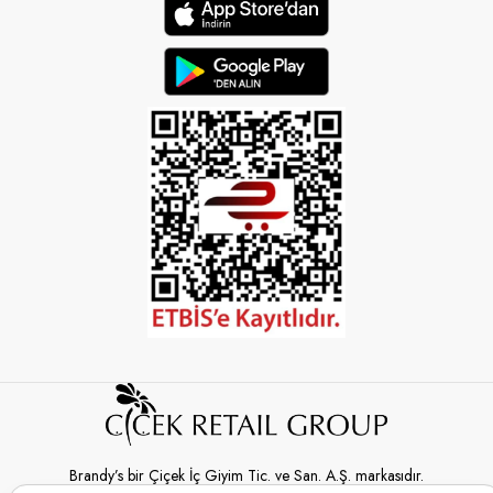
Brandy’s bir Çiçek İç Giyim Tic. ve San. A.Ş. markasıdır.