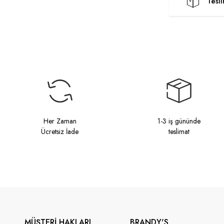
Tesl
Her Zaman
1-3 iş gününde
Ücretsiz İade
teslimat
MÜŞTERİ HAKLARI
BRANDY'S