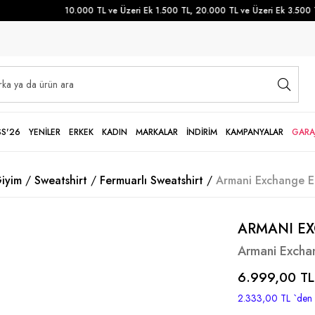
10.000 TL ve Üzeri Ek 1.500 TL, 20.000 TL ve Üzeri Ek 3.500 TL 
SS'26
YENİLER
ERKEK
KADIN
MARKALAR
İNDİRİM
KAMPANYALAR
GARA
iyim
Sweatshirt
Fermuarlı Sweatshirt
Armani Exchange E
ARMANI E
Armani Excha
6.999,00 TL
2.333,00 TL
`den 