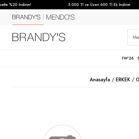
te %20 İndirim!
5.000 Tl ve Üzeri 600 Tl Ek İndirim
FW'26
Anasayfa
ERKEK
G