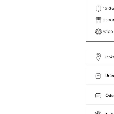
15 Gün
3500₺ 
%100 O
Stok
Ürün
Ödem