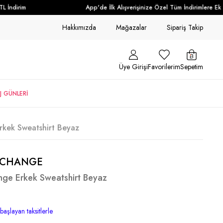
İndirim
App'de İlk Alışverişinize Özel Tüm İndirimlere Ek + 
Hakkımızda
Mağazalar
Sipariş Takip
Üye Girişi
Favorilerim
Sepetim
J GÜNLERİ
rkek Sweatshirt Beyaz
XCHANGE
nge Erkek Sweatshirt Beyaz
başlayan taksitlerle