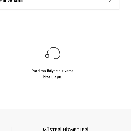
imat ve İade
Yardıma ihtiyacınız varsa
bize ulaşın.
MÜŞTERİ HİZMETLERİ