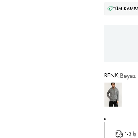
TÜM KAMPA
RENK
Beyaz
1-3 İş