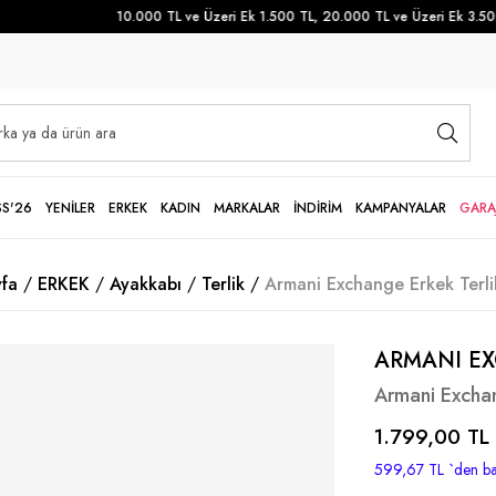
10.000 TL ve Üzeri Ek 1.500 TL, 20.000 TL ve Üzeri Ek 3.500 T
SS'26
YENİLER
ERKEK
KADIN
MARKALAR
İNDİRİM
KAMPANYALAR
GARA
fa
ERKEK
Ayakkabı
Terlik
Armani Exchange Erkek Terli
ARMANI E
Armani Exchan
1.799,00 TL
599,67 TL
`den ba