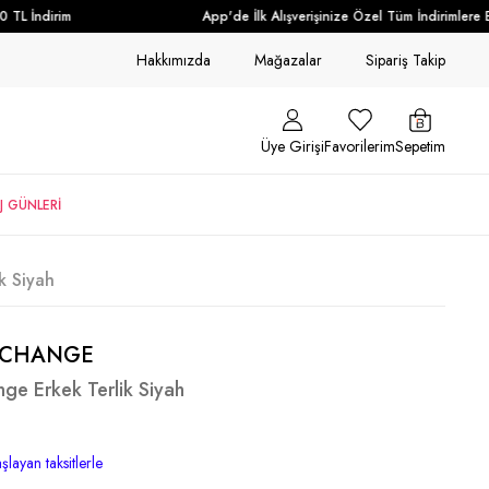
L İndirim
App'de İlk Alışverişinize Özel Tüm İndirimlere Ek
Hakkımızda
Mağazalar
Sipariş Takip
Üye Girişi
Favorilerim
Sepetim
J GÜNLERİ
k Siyah
XCHANGE
ge Erkek Terlik Siyah
şlayan taksitlerle