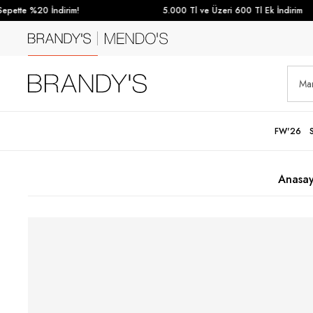
pette %20 İndirim!
5.000 Tl ve Üzeri 600 Tl Ek İndirim
FW'26
Anasay