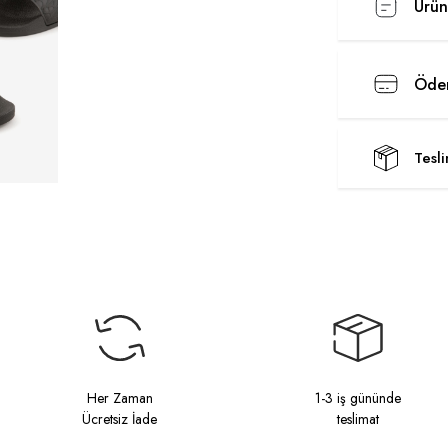
Ürün
Ödem
Tesl
Her Zaman
1-3 iş gününde
Ücretsiz İade
teslimat