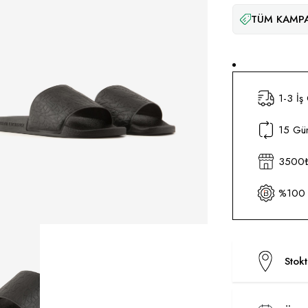
TÜM KAMPA
1-3 İş
15 Gün
3500₺ 
%100 O
Stok