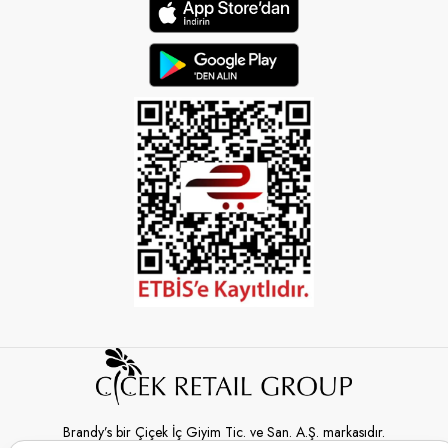
Brandy’s bir Çiçek İç Giyim Tic. ve San. A.Ş. markasıdır.