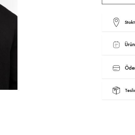
Stok
Ürün
Ödem
Tesl