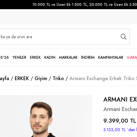
10.000 TL ve Üzeri Ek 1.500 TL, 20.000 TL ve Üzeri Ek 3.500 T
SS'26
YENİLER
ERKEK
KADIN
MARKALAR
İNDİRİM
KAMPANYALAR
GARA
ayfa
ERKEK
Giyim
Triko
Armani Exchange Erkek Triko 
ARMANI E
Armani Exchan
9.399,00 TL
3.133,00 TL
`den 