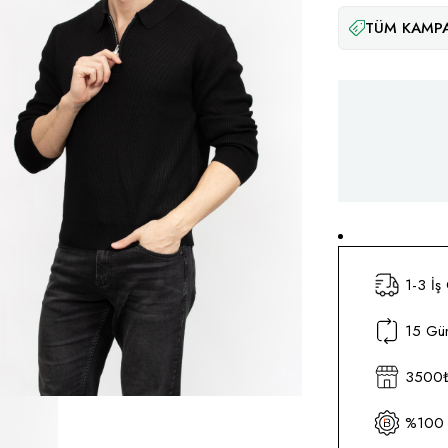
TÜM KAMPA
1-3 İş
15 Gün
3500₺ 
%100 O