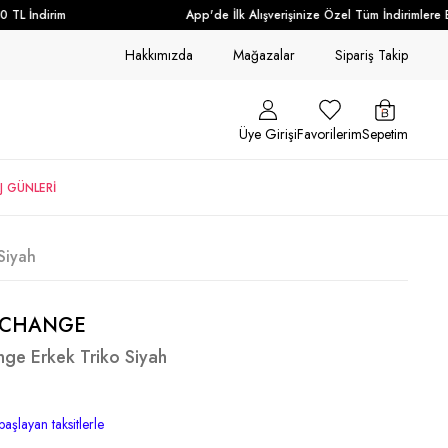
L İndirim
App'de İlk Alışverişinize Özel Tüm İndirimlere Ek
Hakkımızda
Mağazalar
Sipariş Takip
Üye Girişi
Favorilerim
Sepetim
J GÜNLERİ
Siyah
XCHANGE
ge Erkek Triko Siyah
başlayan taksitlerle