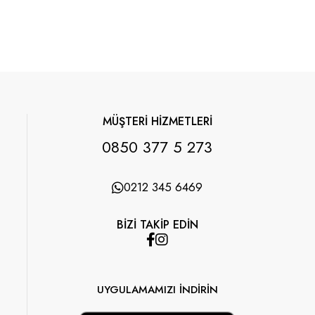
MÜŞTERİ HİZMETLERİ
0850 377 5 273
0212 345 6469
BİZİ TAKİP EDİN
UYGULAMAMIZI İNDİRİN