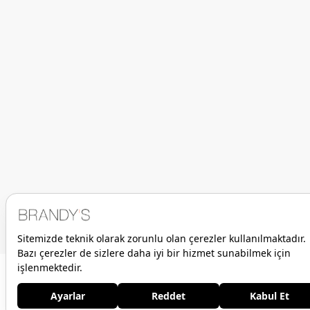
Armani Exchange Erkek Yelek Lacivert
%
20
İndirim
11.599,00 TL
9.279,20 TL