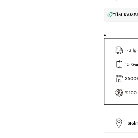
TÜM KAMPA
1-3 İş
15 Gün
3500₺ 
%100 O
Stok