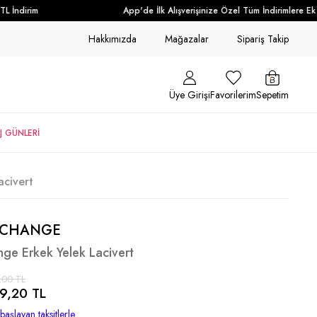
 İndirim
App'de İlk Alışverişinize Özel Tüm İndirimlere Ek +
Hakkımızda
Mağazalar
Sipariş Takip
Üye Girişi
Favorilerim
Sepetim
J GÜNLERİ
acivert
XCHANGE
ge Erkek Yelek Lacivert
,00 TL
9,20 TL
başlayan taksitlerle