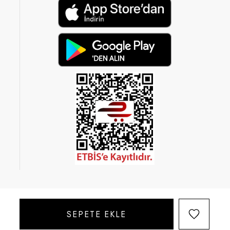
© 2026 Brandy’s | Her hakkı saklıdır.