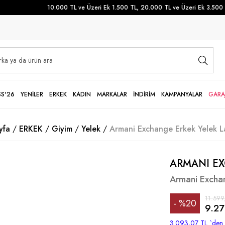
10.000 TL ve Üzeri Ek 1.500 TL, 20.000 TL ve Üzeri Ek 3.500 TL
SS'26
YENİLER
ERKEK
KADIN
MARKALAR
İNDİRİM
KAMPANYALAR
GARA
yfa
ERKEK
Giyim
Yelek
Armani Exchange Erkek Yelek L
ARMANI E
Armani Exchan
11.599
%
20
9.27
İndirim
3.093,07 TL
`den 