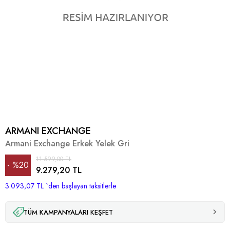
ARMANI EXCHANGE
Armani Exchange Erkek Yelek Gri
11.599,00 TL
%
20
9.279,20 TL
3.093,07 TL
İndirim
`den başlayan taksitlerle
TÜM KAMPANYALARI KEŞFET