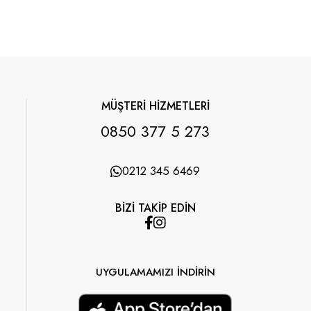
MÜŞTERİ HİZMETLERİ
0850 377 5 273
0212 345 6469
BİZİ TAKİP EDİN
UYGULAMAMIZI İNDİRİN