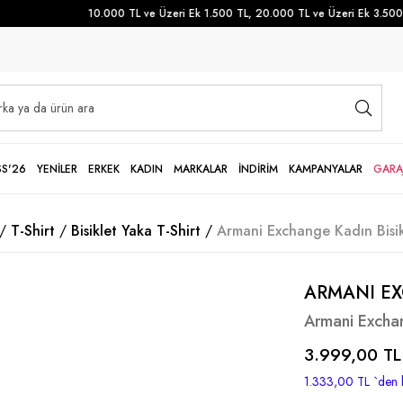
10.000 TL ve Üzeri Ek 1.500 TL, 20.000 TL ve Üzeri Ek 3.500 TL
SS'26
YENİLER
ERKEK
KADIN
MARKALAR
İNDİRİM
KAMPANYALAR
GARA
T-Shirt
Bisiklet Yaka T-Shirt
Armani Exchange Kadın Bisik
ARMANI E
Armani Exchan
3.999,00 TL
1.333,00 TL
`den 