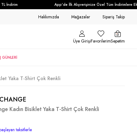
 İndirim
App'de İlk Alışverişinize Özel Tüm İndirimlere Ek 
Hakkımızda
Mağazalar
Sipariş Takip
Üye Girişi
Favorilerim
Sepetim
J GÜNLERİ
let Yaka T-Shirt Çok Renkli
XCHANGE
ge Kadın Bisiklet Yaka T-Shirt Çok Renkli
başlayan taksitlerle