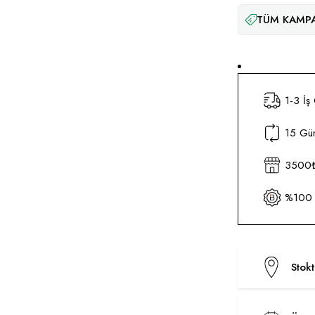
TÜM KAMPA
1-3 İş
15 Gün
3500₺ 
%100 O
Stok