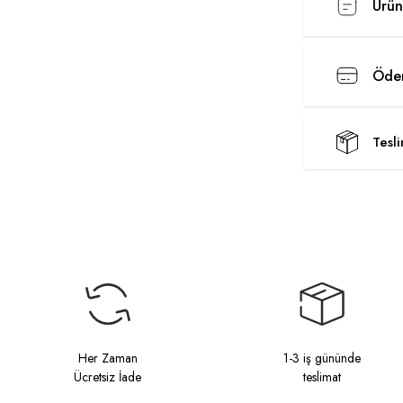
Ürün
Ödem
Tesl
Her Zaman
1-3 iş gününde
Ücretsiz İade
teslimat