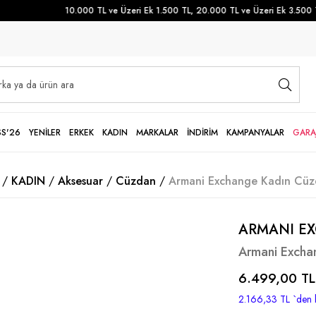
10.000 TL ve Üzeri Ek 1.500 TL, 20.000 TL ve Üzeri Ek 3.500 TL 
SS'26
YENİLER
ERKEK
KADIN
MARKALAR
İNDİRİM
KAMPANYALAR
GARA
KADIN
Aksesuar
Cüzdan
Armani Exchange Kadın Cü
ARMANI E
Armani Excha
6.499,00 TL
2.166,33 TL
`den 