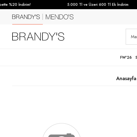
te %20 İndirim!
5.000 Tl ve Üzeri 600 Tl Ek İndirim
FW'26
Anasayfa