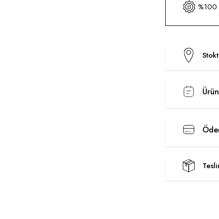
%100 O
Stok
Ürün
Ödem
Tesl