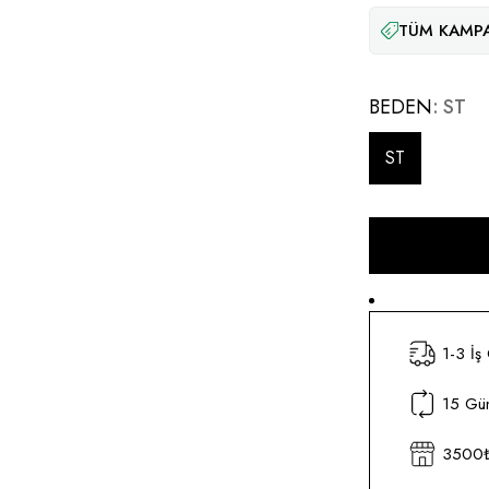
TÜM KAMPA
BEDEN
ST
ST
1-3 İş
15 Gün
3500₺ 