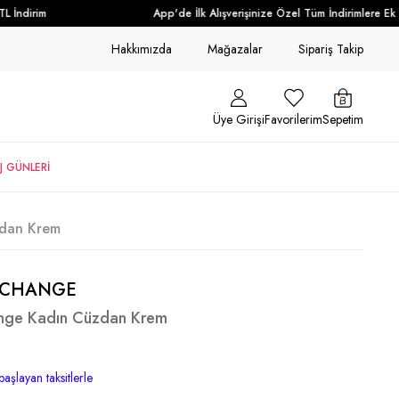
İndirim
App'de İlk Alışverişinize Özel Tüm İndirimlere Ek + 
Hakkımızda
Mağazalar
Sipariş Takip
Üye Girişi
Favorilerim
Sepetim
J GÜNLERİ
zdan Krem
XCHANGE
nge Kadın Cüzdan Krem
başlayan taksitlerle