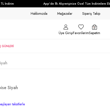
 İndirim
App'de İlk Alışverişinize Özel Tüm İndirimlere Ek +
Hakkımızda
Mağazalar
Sipariş Takip
Üye Girişi
Favorilerim
Sepetim
J GÜNLERİ
Siyah
bise Siyah
aşlayan taksitlerle