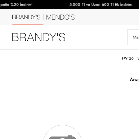
tte %20 İndirim!
5.000 Tl ve Üzeri 600 Tl Ek İndirim
FW'26
Ana