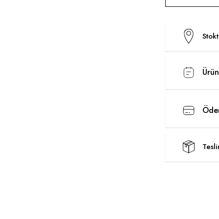
Stok
Ürün
Ödem
Tesl