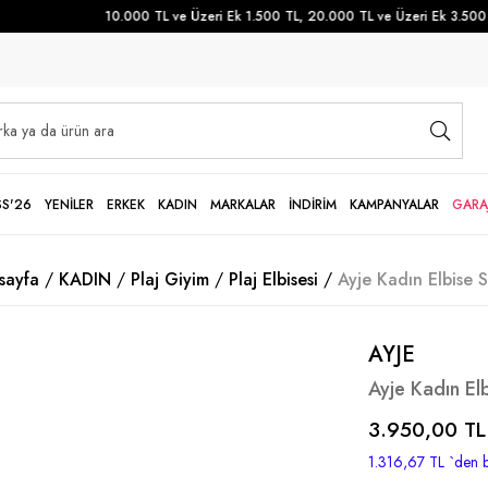
10.000 TL ve Üzeri Ek 1.500 TL, 20.000 TL ve Üzeri Ek 3.500 TL
SS'26
YENİLER
ERKEK
KADIN
MARKALAR
İNDİRİM
KAMPANYALAR
GARA
sayfa
KADIN
Plaj Giyim
Plaj Elbisesi
Ayje Kadın Elbise 
AYJE
Ayje Kadın El
3.950,00 TL
1.316,67 TL
`den b