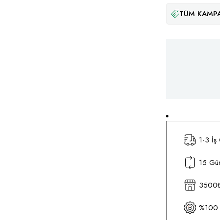
TÜM KAMPA
1-3 İş
15 Gün
3500₺ 
%100 O