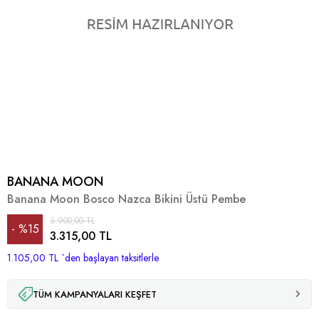
BANANA MOON
Banana Moon Bosco Nazca Bikini Üstü Pembe
3.900,00 TL
%
15
3.315,00 TL
1.105,00 TL
İndirim
`den başlayan taksitlerle
TÜM KAMPANYALARI KEŞFET