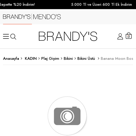
epette %20 İndirim!
5.000 Tl ve Üzeri 600 Tl Ek İndirim
Anasayfa
KADIN
Plaj Giyim
Bikini
Bikini Üstü
Banana Moon Bosco