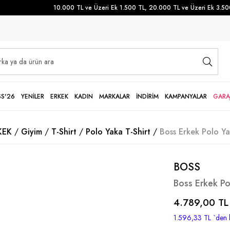
10.000 TL ve Üzeri Ek 1.500 TL, 20.000 TL ve Üzeri Ek 3.500 
SS'26
YENİLER
ERKEK
KADIN
MARKALAR
İNDİRİM
KAMPANYALAR
GARA
KEK
Giyim
T-Shirt
Polo Yaka T-Shirt
Boss Erkek Polo Yak
BOSS
Boss Erkek Pol
4.789,00 TL
1.596,33 TL
`den 