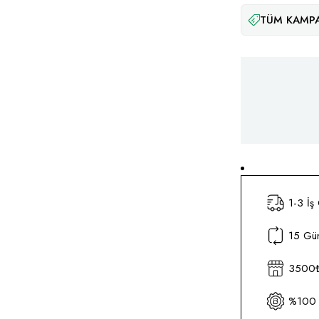
TÜM KAMPA
1-3 İş
15 Gün
3500₺ 
%100 O