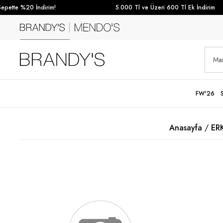
pette %20 İndirim!
5.000 Tl ve Üzeri 600 Tl Ek İndirim
FW'26
Anasayfa
ER