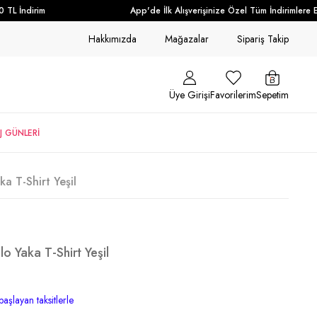
TL İndirim
App'de İlk Alışverişinize Özel Tüm İndirimlere Ek
Hakkımızda
Mağazalar
Sipariş Takip
Üye Girişi
Favorilerim
Sepetim
J GÜNLERİ
a T-Shirt Yeşil
o Yaka T-Shirt Yeşil
başlayan taksitlerle