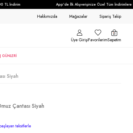
TL İndirim
App'de İlk Alışverişinize Özel Tüm İndirimlere E
Hakkımızda
Mağazalar
Sipariş Takip
Üye Girişi
Favorilerim
Sepetim
J GÜNLERİ
sı Siyah
muz Çantası Siyah
başlayan taksitlerle