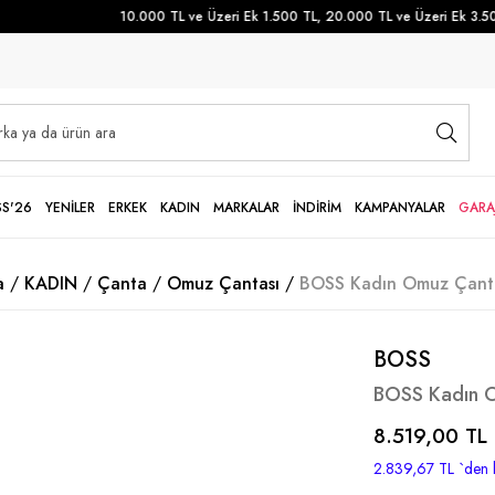
10.000 TL ve Üzeri Ek 1.500 TL, 20.000 TL ve Üzeri Ek 3.500 
SS'26
YENİLER
ERKEK
KADIN
MARKALAR
İNDİRİM
KAMPANYALAR
GARA
a
KADIN
Çanta
Omuz Çantası
BOSS Kadın Omuz Çanta
BOSS
BOSS Kadın O
8.519,00 TL
2.839,67 TL
`den 