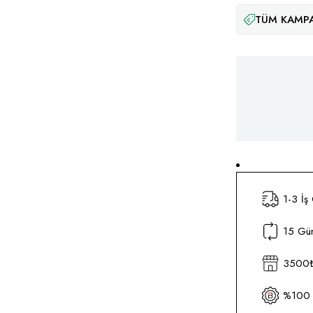
TÜM KAMPA
1-3 İş
15 Gün
3500₺ 
%100 O