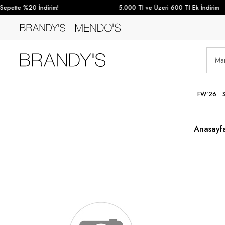
pette %20 İndirim!
5.000 Tl ve Üzeri 600 Tl Ek İndirim
FW'26
Anasayf