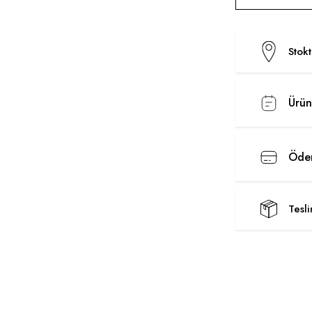
Stok
Ürün
Ödem
Tesl