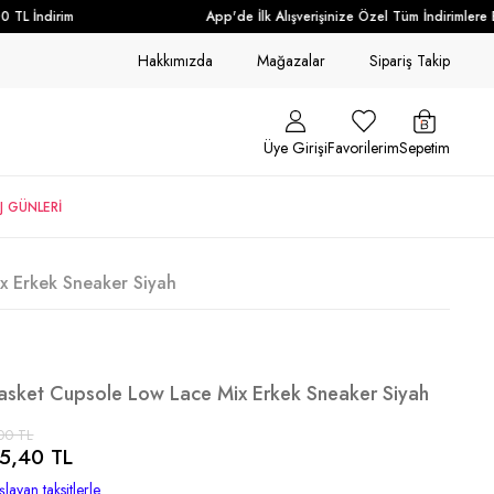
TL İndirim
App'de İlk Alışverişinize Özel Tüm İndirimlere E
Hakkımızda
Mağazalar
Sipariş Takip
Üye Girişi
Favorilerim
Sepetim
J GÜNLERİ
x Erkek Sneaker Siyah
Basket Cupsole Low Lace Mix Erkek Sneaker Siyah
00 TL
5,40 TL
layan taksitlerle