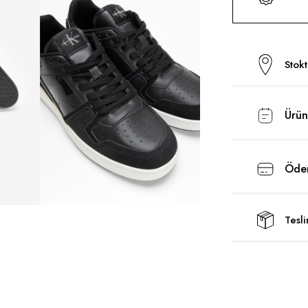
Stok
Ürün
Ödem
Tesl