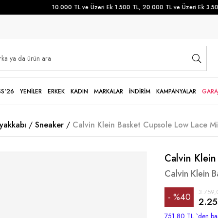
10.000 TL ve Üzeri Ek 1.500 TL, 20.000 TL ve Üzeri Ek 3.500 
SS'26
YENİLER
ERKEK
KADIN
MARKALAR
İNDİRİM
KAMPANYALAR
GARA
yakkabı
Sneaker
Calvin Klein Basket Cupsole Low Lace Mi
Calvin Klein
Calvin Klein 
3.759,
%
40
2.25
İndirim
751,80 TL
`den baş