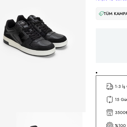
TÜM KAMPA
1-3 İş
15 Gün
3500₺ 
%100 O